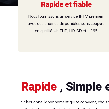
Rapide et fiable
Compatibl
Contenu
N
Nous fournissons un service IPTV premium
avec des chaines disponibles sans coupure
toutes le
disponibl
en qualité 4k, FHD, HD, SD et H265
Notre service est compatible avec tes app
Pourquoi devriez-vous vous abonner à Netf
connecter à internet
que vous pouvez profiter des 2 en même t
télé préférées pour un meilleur prix?
Rapide
, Simple e
S'abonner
S'abonner
Sélectionne l’abonnement qui te convient, choisi