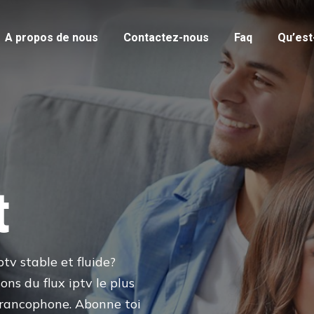
A propos de nous
Contactez-nous
Faq
Qu’est-
 000 chaines
t
VOD
resque toutes les chaines
tv stable et fluide?
s avec plus de 4 000 VOD que
ns du flux iptv le plus
francophone. Abonne toi