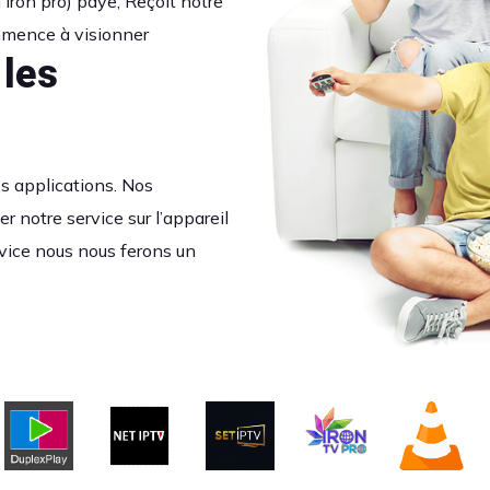
 iron pro) paye, Reçoit notre
mmence à visionner
 les
os applications. Nos
r notre service sur l’appareil
ovice nous nous ferons un