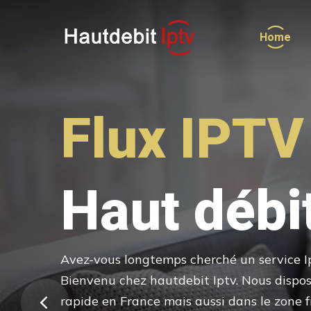
Home
Flux IPTV
Plus de 8
Haut débi
et 4 000 
Toutes les chaînes françaises mais aussi p
Avez-vous longtemps cherché un service Ip
télé officielles du monde sont disponible
Bienvenu chez hautdebit Iptv. Nous disposo
nous mettons constamment à jour
rapide en France mais aussi dans le zone 