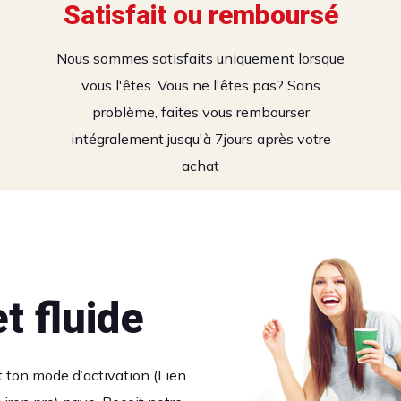
Satisfait ou remboursé
e sur
etflix et Pr
Nous sommes satisfaits uniquement lorsque
vous l'êtes. Vous ne l'êtes pas? Sans
s plateforme
e
problème, faites vous rembourser
intégralement jusqu'à 7jours après votre
achat
areils qui peuvent se
lix ou prime video alors
emps en plus vos chaînes
t fluide
t ton mode d’activation (Lien