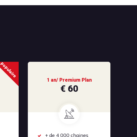
populaire
1 an/ Premium Plan
€ 60
+ de 4 000 chaines