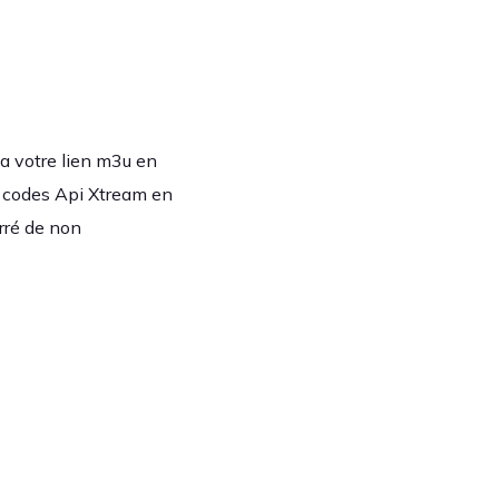
ia votre lien m3u en
os codes Api Xtream en
arré de non