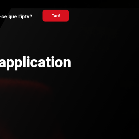
ce que l’iptv?
Tarif
application