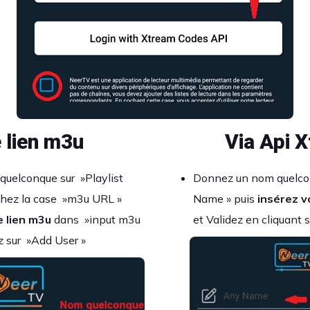
e lien m3u
Via Api 
uelconque sur »Playlist
Donnez un nom quelco
chez la case »m3u URL »
Name » puis
insérez 
e lien m3u
dans »input m3u
et Validez en cliquant s
ez sur »Add User »