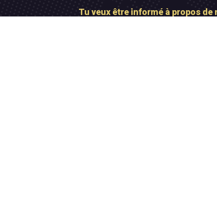
Tu veux être informé à propos de 
Abonne-toi maintena
Contactez-nous
Hautdebitiptv@yahoo.com
Groupe Hautdebitweb © Fournisseur legal
P