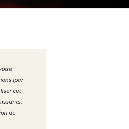
votre
ions iptv
iser cet
uissants,
ion de