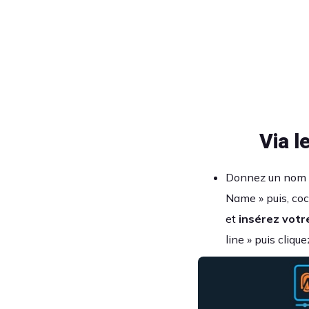
Via l
Donnez un nom q
Name » puis, co
et
insérez votr
line » puis cliqu