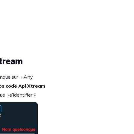
Xtream
nque sur » Any
vos code Api Xtream
ue »s’identifier »