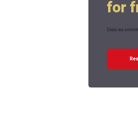
for 
Duis eu commo
Re