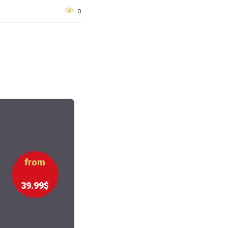
0
from
39.99$