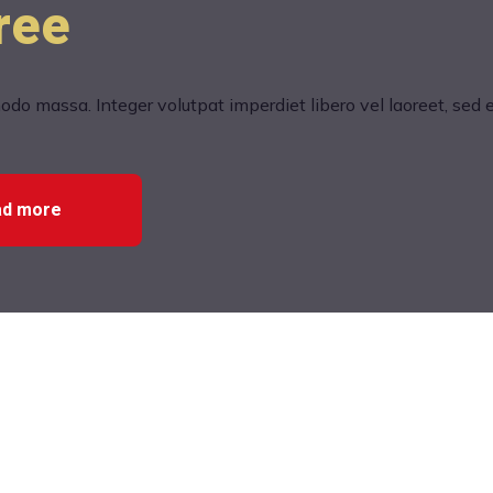
free
do massa. Integer volutpat imperdiet libero vel laoreet, sed 
ad more