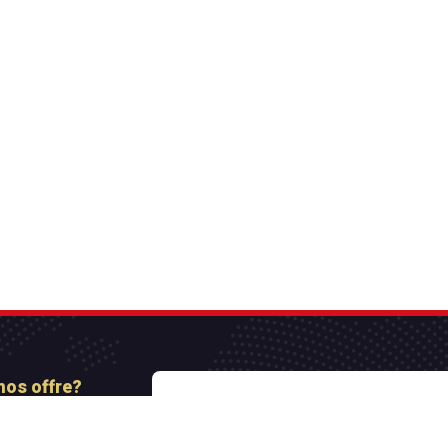
nos offre?
nt