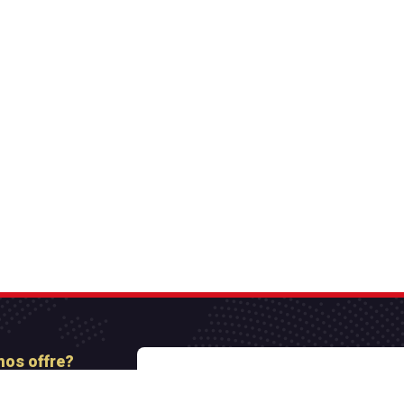
nos offre?
nt