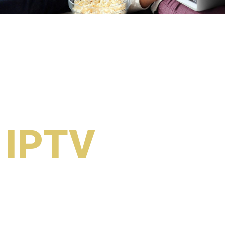
 IPTV
 débit