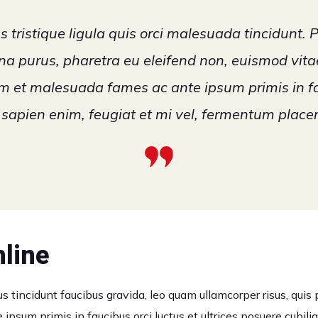
 tristique ligula quis orci malesuada tincidunt. 
a purus, pharetra eu eleifend non, euismod vitae
m et malesuada fames ac ante ipsum primis in f
sapien enim, feugiat et mi vel, fermentum placera
line
us tincidunt faucibus gravida, leo quam ullamcorper risus, quis
 ipsum primis in faucibus orci luctus et ultrices posuere cubili