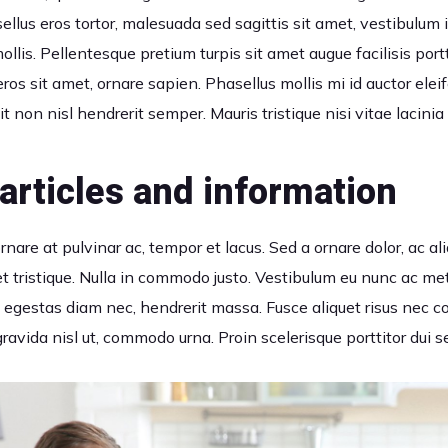
sellus eros tortor, malesuada sed sagittis sit amet, vestibulu
llis. Pellentesque pretium turpis sit amet augue facilisis portt
eros sit amet, ornare sapien. Phasellus mollis mi id auctor elei
it non nisl hendrerit semper. Mauris tristique nisi vitae lacinia 
articles and information
 ornare at pulvinar ac, tempor et lacus. Sed a ornare dolor, ac 
et tristique. Nulla in commodo justo. Vestibulum eu nunc ac 
a, egestas diam nec, hendrerit massa. Fusce aliquet risus nec
gravida nisl ut, commodo urna. Proin scelerisque porttitor dui s