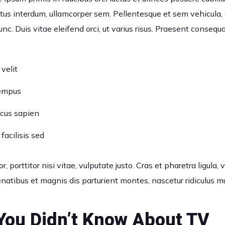
us interdum, ullamcorper sem. Pellentesque et sem vehicula,
c. Duis vitae eleifend orci, ut varius risus. Praesent consequ
 velit
tempus
lacus sapien
facilisis sed
, porttitor nisi vitae, vulputate justo. Cras et pharetra ligula,
natibus et magnis dis parturient montes, nascetur ridiculus m
You Didn’t Know About TV