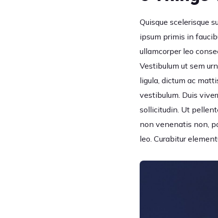
Quisque scelerisque su
ipsum primis in faucib
ullamcorper leo consec
Vestibulum ut sem urna
ligula, dictum ac matti
vestibulum. Duis vive
sollicitudin. Ut pell
non venenatis non, po
leo. Curabitur element