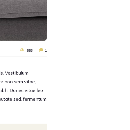
883
1
is. Vestibulum
por non sem vitae,
nibh. Donec vitae leo
lputate sed, fermentum