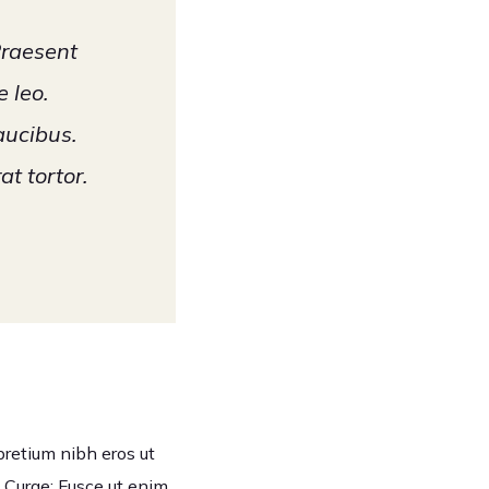
Praesent
 leo.
aucibus.
t tortor.
 pretium nibh eros ut
a Curae; Fusce ut enim