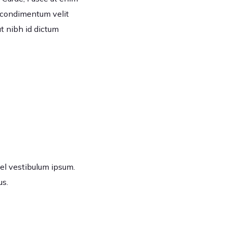
 condimentum velit
at nibh id dictum
 vel vestibulum ipsum.
us.