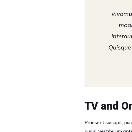
Vivamus
magn
Interdu
Quisque 
TV and On
Praesent suscipit, pur
purus. Vestibulum ante