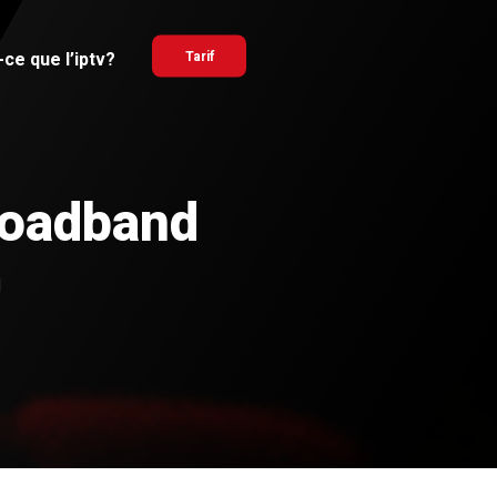
ce que l’iptv?
Tarif
roadband
d