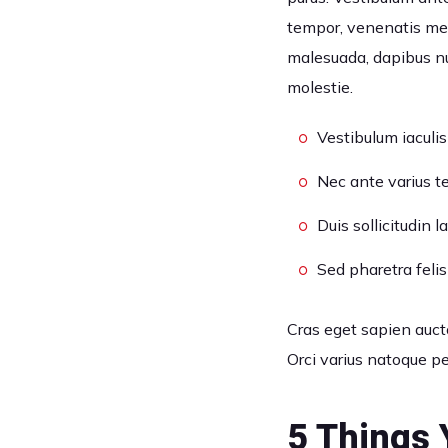
tempor, venenatis met
malesuada, dapibus nun
molestie.
Vestibulum iaculis
Nec ante varius 
Duis sollicitudin 
Sed pharetra felis 
Cras eget sapien auctor
Orci varius natoque pe
5 Things 