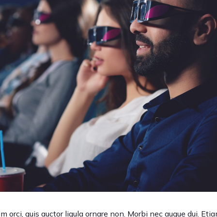
 orci, quis auctor ligula ornare non. Morbi nec augue dui. Etiam