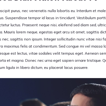
scipit purus, nec venenatis nulla lobortis eu. Interdum et ma
us. Suspendisse tempor id lacus in tincidunt. Vestibulum portti
tetur luctus. Praesent neque nisi, eleifend sed diam sed, ultr
. Mauris lorem neque, egestas eget arcu sit amet, sagittis dict
s nec, sagittis non ipsum. Integer sollicitudin nunc vitae nisi fac
rra maximus felis at condimentum. Sed congue mi vel massa laor
entesque est lectus, vitae sodales velit tempus eget. Aenean 
rta et magna. Donec nec urna eget sapien ornare tristique. 
um ligula in libero dictum, eu placerat lacus posuere.